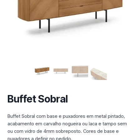
m
a
c
a
t
e
g
o
r
i
a
Buffet Sobral
Buffet Sobral com base e puxadores em metal pintado,
acabamento em carvalho nogueira ou laca e tampo sem
ou com vidro de 4mm sobreposto. Cores de base e
puxadores a definir no pedido.