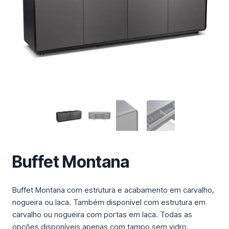
m
a
c
a
t
e
g
o
r
i
a
Buffet Montana
Buffet Montana com estrutura e acabamento em carvalho,
nogueira ou laca. Também disponível com estrutura em
carvalho ou nogueira com portas em laca. Todas as
opções disponíveis apenas com tampo sem vidro.