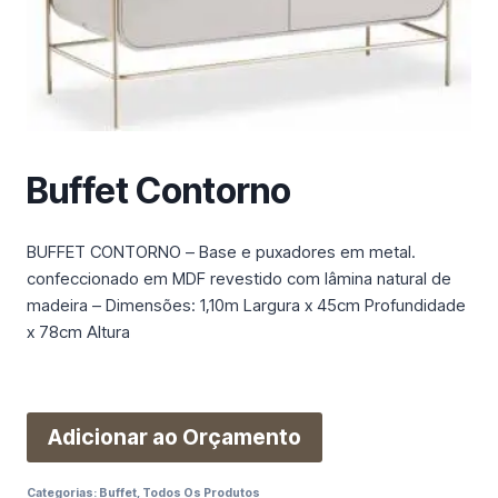
m
a
c
a
t
e
g
Buffet Contorno
o
r
i
BUFFET CONTORNO – Base e puxadores em metal.
a
confeccionado em MDF revestido com lâmina natural de
madeira – Dimensões: 1,10m Largura x 45cm Profundidade
x 78cm Altura
Adicionar ao Orçamento
Categorias:
Buffet
,
Todos Os Produtos