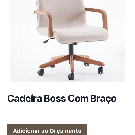
m
a
c
a
t
e
g
o
r
i
a
Cadeira Boss Com Braço
Adicionar ao Orçamento