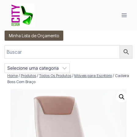
Pular
para
o
Conteúdo
Minha Lista de Orçamento
S
e
Home
/
Produtos
/
Todos Os Produtos
/
Móveis para Escritório
/
Cadeira
l
Boss Com Braço
e
c
i
o
n
e
u