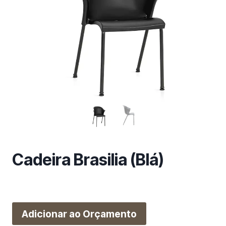
m
a
c
a
t
e
g
o
r
i
a
Cadeira Brasilia (Blá)
Adicionar ao Orçamento