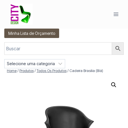
Pular
para
o
Conteúdo
Minha Lista de Orçamento
S
e
Home
/
Produtos
/
Todos Os Produtos
/
Cadeira Brasilia (Blá)
l
e
c
i
o
n
e
u