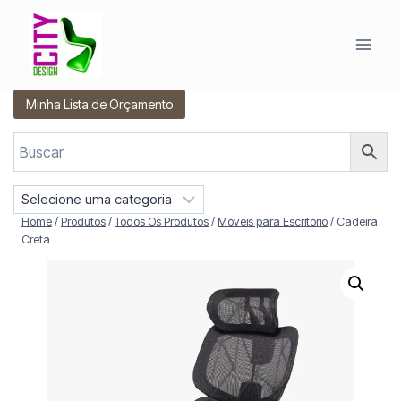
Pular
para
o
Conteúdo
Minha Lista de Orçamento
S
e
Home
/
Produtos
/
Todos Os Produtos
/
Móveis para Escritório
/
Cadeira
l
Creta
e
c
i
o
n
e
u