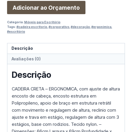
Adicionar ao Orçamento
Categoria:
Móveis para Escritório
Tags:
#cadeira escritorio
,
#corporativo
,
#decoração
,
#ergonimica
,
#escritório
Descrição
Avaliações (0)
Descrição
CADEIRA CRETA – ERGONOMICA, com ajuste de altura
encosto de cabeça, encosto estrutura em
Polipropileno, apoio de braço em estrutura retrátil
com movimento e regulagem de altura, reclinio com
ajuste e trava em estágio, regulagem de altura com 3
estágios, base com rodizios. Tecido nylon. –
Dimensões: 66cm Largura x 69cm Profundidade x