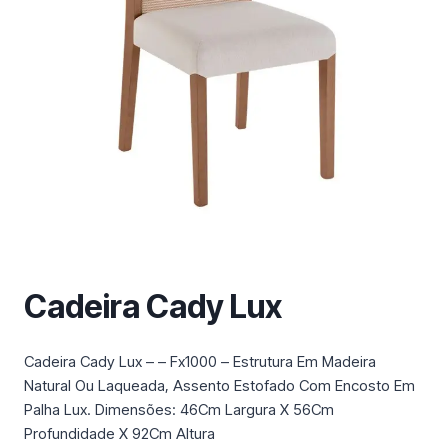
m
a
c
a
t
e
g
o
r
i
a
Cadeira Cady Lux
Cadeira Cady Lux – – Fx1000 – Estrutura Em Madeira
Natural Ou Laqueada, Assento Estofado Com Encosto Em
Palha Lux. Dimensões: 46Cm Largura X 56Cm
Profundidade X 92Cm Altura