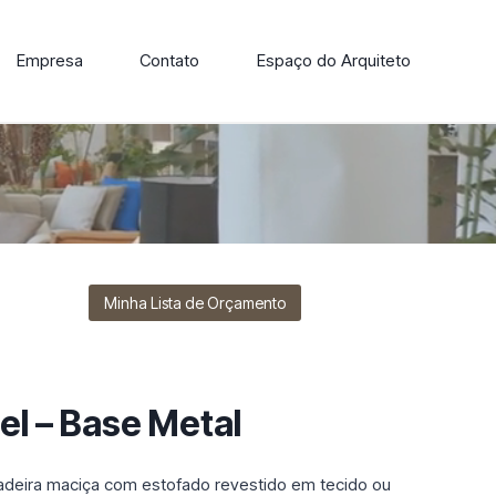
Empresa
Contato
Espaço do Arquiteto
ore nossa linha de cadeiras, poltronas, sofás e mesas de
Minha Lista de Orçamento
el – Base Metal
deira maciça com estofado revestido em tecido ou