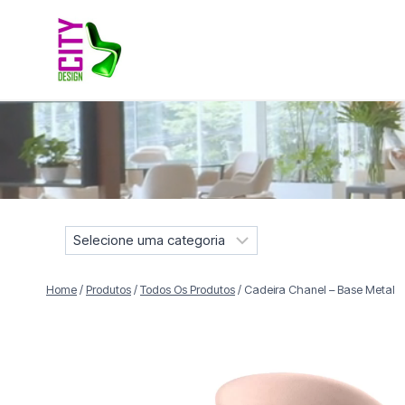
Pular
para
o
Conteúdo
Móveis selecionados para compor projetos residenciais e
S
e
l
Home
/
Produtos
/
Todos Os Produtos
/
Cadeira Chanel – Base Metal
e
c
i
o
n