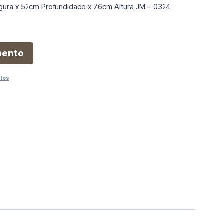
gura x 52cm Profundidade x 76cm Altura JM – 0324
mento
utos