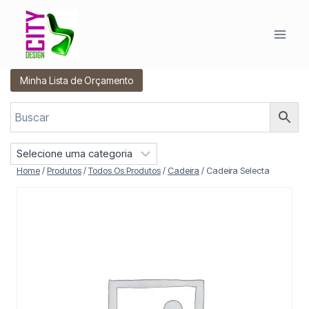
Pular
para
o
Conteúdo
Minha Lista de Orçamento
S
e
Home
/
Produtos
/
Todos Os Produtos
/
Cadeira
/
Cadeira Selecta
l
e
c
i
o
n
e
u