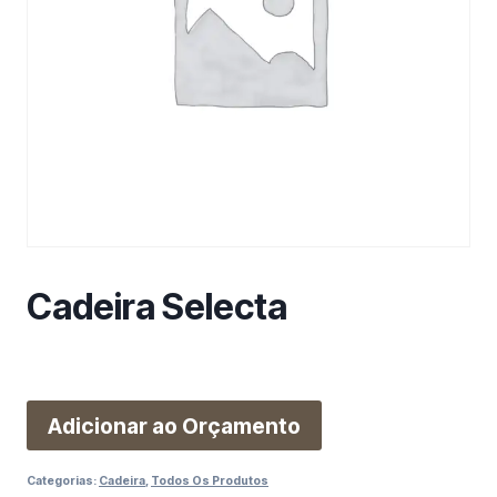
m
a
c
a
t
e
g
o
r
i
a
Cadeira Selecta
Adicionar ao Orçamento
Categorias:
Cadeira
,
Todos Os Produtos