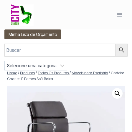
Pular
para
o
Conteúdo
Minha Lista de Orçamento
S
e
Home
/
Produtos
/
Todos Os Produtos
/
Móveis para Escritório
/
Cadeira
l
Charles E Eames Soft Baixa
e
c
i
o
n
e
u