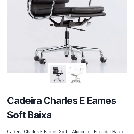
m
a
c
a
t
e
g
o
r
i
a
Cadeira Charles E Eames
Soft Baixa
Cadeira Charles E Eames Soft – Alumínio – Espaldar Baixo –