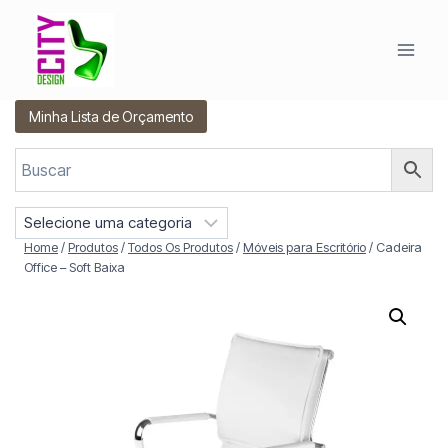
Pular
para
o
Conteúdo
Minha Lista de Orçamento
S
e
Home
/
Produtos
/
Todos Os Produtos
/
Móveis para Escritório
/
Cadeira
l
Office – Soft Baixa
e
c
i
o
n
e
u