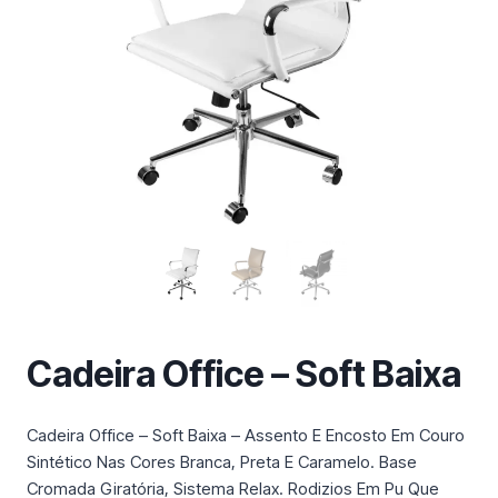
m
a
c
a
t
e
g
o
r
i
a
Cadeira Office – Soft Baixa
Cadeira Office – Soft Baixa – Assento E Encosto Em Couro
Sintético Nas Cores Branca, Preta E Caramelo. Base
Cromada Giratória, Sistema Relax. Rodizios Em Pu Que