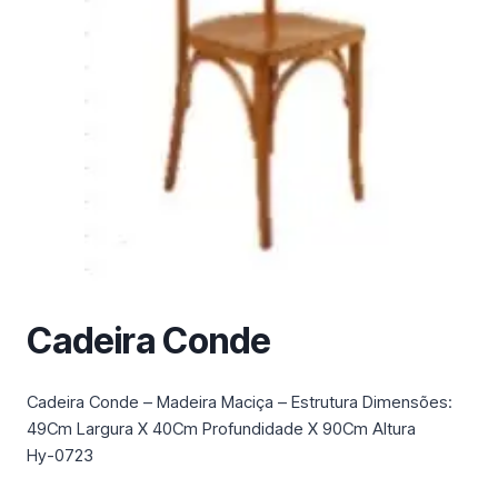
m
a
c
a
t
e
g
o
r
i
a
Cadeira Conde
Cadeira Conde – Madeira Maciça – Estrutura Dimensões:
49Cm Largura X 40Cm Profundidade X 90Cm Altura
Hy-0723