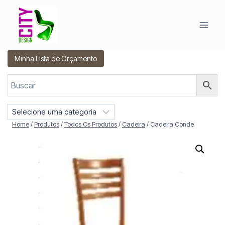
Pular
para
o
Conteúdo
Minha Lista de Orçamento
S
e
Home
/
Produtos
/
Todos Os Produtos
/
Cadeira
/
Cadeira Conde
l
e
c
i
o
n
e
u