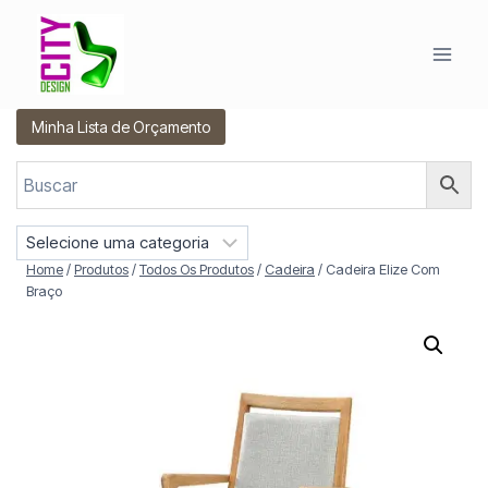
Pular
para
o
Conteúdo
Minha Lista de Orçamento
S
e
Home
/
Produtos
/
Todos Os Produtos
/
Cadeira
/
Cadeira Elize Com
l
Braço
e
c
i
o
n
e
u