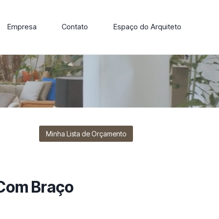
Empresa
Contato
Espaço do Arquiteto
ore nossa linha de cadeiras, poltronas, sofás e mesas de
Minha Lista de Orçamento
 Com Braço