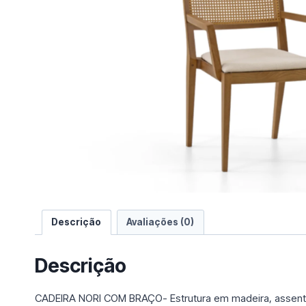
e
u
m
a
c
a
t
e
g
o
r
i
a
Descrição
Avaliações (0)
Descrição
CADEIRA NORI COM BRAÇO- Estrutura em madeira, assent