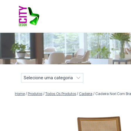
Pular
para
o
Conteúdo
Móveis selecionados para compor projetos residenciais e
S
e
l
Home
/
Produtos
/
Todos Os Produtos
/
Cadeira
/
Cadeira Nori Com Br
e
c
i
o
n