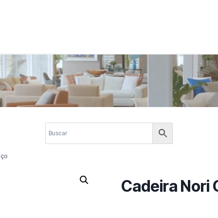
 corporativos com elegância, funcionalidade e personalidade. Expl
design.
aço
Cadeira Nori