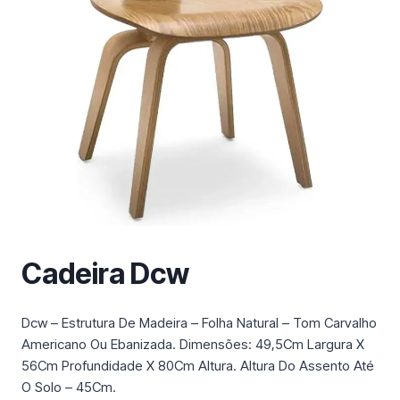
m
a
c
a
t
e
g
o
r
i
a
Cadeira Dcw
Dcw – Estrutura De Madeira – Folha Natural – Tom Carvalho
Americano Ou Ebanizada. Dimensões: 49,5Cm Largura X
56Cm Profundidade X 80Cm Altura. Altura Do Assento Até
O Solo – 45Cm.