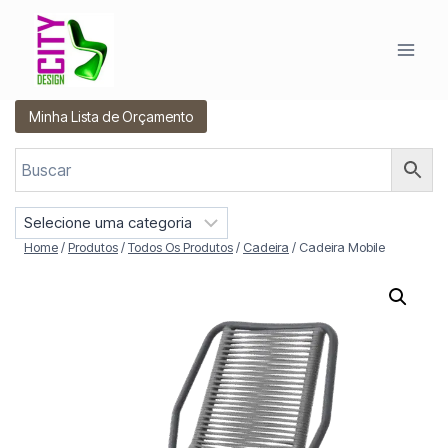
Pular
para
o
Conteúdo
Minha Lista de Orçamento
S
e
Home
/
Produtos
/
Todos Os Produtos
/
Cadeira
/
Cadeira Mobile
l
e
c
i
o
n
e
u