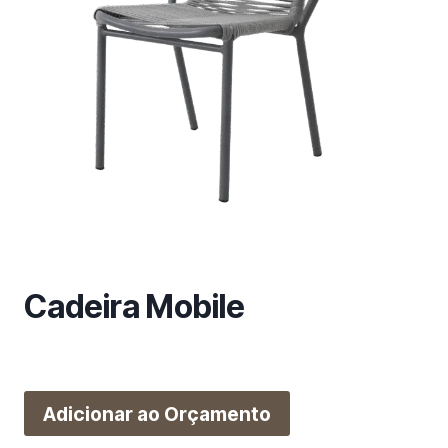
m
a
c
a
t
e
g
o
r
i
a
Cadeira Mobile
Adicionar ao Orçamento