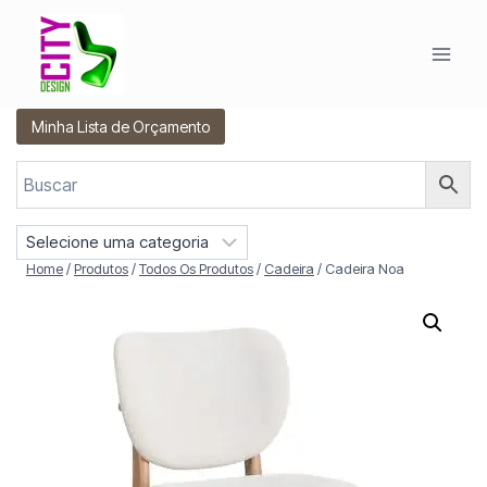
Pular
para
o
Conteúdo
Minha Lista de Orçamento
S
e
Home
/
Produtos
/
Todos Os Produtos
/
Cadeira
/
Cadeira Noa
l
e
c
i
o
n
e
u