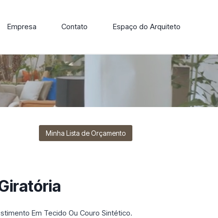
Empresa
Contato
Espaço do Arquiteto
ore nossa linha de cadeiras, poltronas, sofás e mesas de
Minha Lista de Orçamento
Giratória
estimento Em Tecido Ou Couro Sintético.