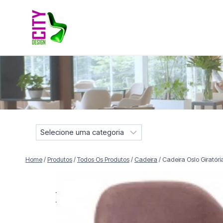
Pular
para
o
Conteúdo
Móveis selecionados para compor projetos residenciais e
S
e
l
Home
/
Produtos
/
Todos Os Produtos
/
Cadeira
/
Cadeira Oslo Giratóri
e
c
i
o
n