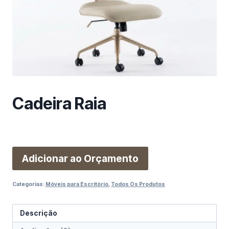
m
a
c
a
t
e
g
o
Cadeira Raia
r
i
a
Adicionar ao Orçamento
Categorias:
Móveis para Escritório
,
Todos Os Produtos
Descrição