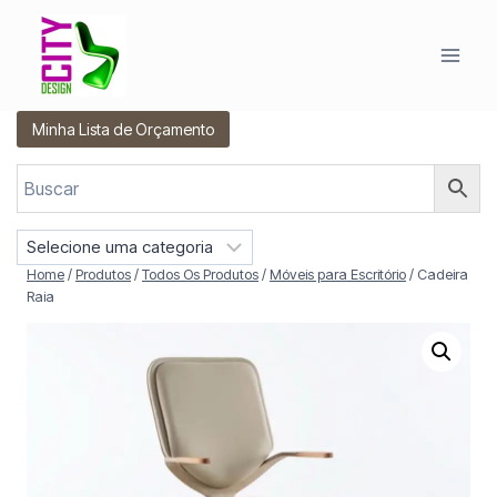
Pular
para
o
Conteúdo
Minha Lista de Orçamento
S
e
Home
/
Produtos
/
Todos Os Produtos
/
Móveis para Escritório
/
Cadeira
l
Raia
e
c
i
o
n
e
u