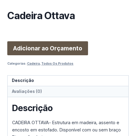
m
a
Cadeira Ottava
c
a
t
e
g
Adicionar ao Orçamento
o
r
Categorias:
Cadeira
,
Todos Os Produtos
i
a
Descrição
Avaliações (0)
Descrição
CADEIRA OTTAVA- Estrutura em madeira, assento e
encosto em estofado. Disponível com ou sem braço