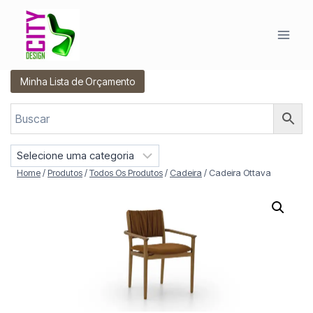
Pular
para
o
Conteúdo
Minha Lista de Orçamento
S
e
Home
/
Produtos
/
Todos Os Produtos
/
Cadeira
/
Cadeira Ottava
l
e
c
i
o
n
e
u