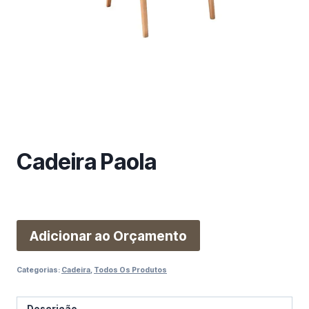
m
a
c
a
t
e
g
o
r
Cadeira Paola
i
a
Adicionar ao Orçamento
Categorias:
Cadeira
,
Todos Os Produtos