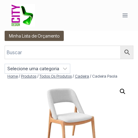
Pular
para
o
Conteúdo
Minha Lista de Orçamento
S
e
Home
/
Produtos
/
Todos Os Produtos
/
Cadeira
/
Cadeira Paola
l
e
c
i
o
n
e
u