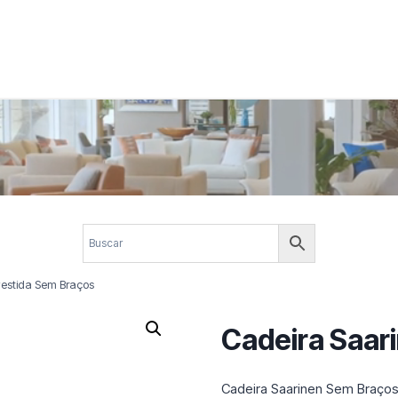
 corporativos com elegância, funcionalidade e personalidade. Expl
design.
vestida Sem Braços
Cadeira Saar
Cadeira Saarinen Sem Braços 