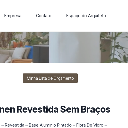
Empresa
Contato
Espaço do Arquiteto
ore nossa linha de cadeiras, poltronas, sofás e mesas de
Minha Lista de Orçamento
inen Revestida Sem Braços
– Revestida – Base Alumínio Pintado – Fibra De Vidro –