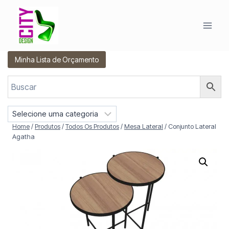
Pular
para
o
Conteúdo
Minha Lista de Orçamento
S
e
Home
/
Produtos
/
Todos Os Produtos
/
Mesa Lateral
/
Conjunto Lateral
l
Agatha
e
c
i
o
n
e
u