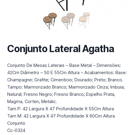
m
a
c
a
t
e
Conjunto Lateral Agatha
g
o
r
Conjunto De Mesas Laterais – Base Metal – Dimensões:
i
42Cm Diâmetro – 50 E 55Cm Altura – Acabamentos: Base:
a
Champagne; Grafite; Cimenticio; Dourado; Preto; Branco.
Tampo: Marmorizado Branco; Marmorizado Cinza; Imbuia;
Natural; Fresno Negro; Fresno Branco; Espelho Prata,
Magma, Corten, Metalic.
Tam P: 42 Largura X 47 Profundidade X 55Cm Altura
Tam M: 42 Largura X 47 Profundidade X 60Cm Altura
Conjunto
Cc-0324