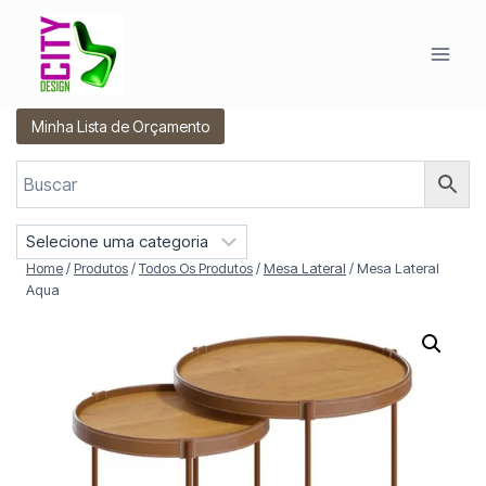
Pular
para
o
Conteúdo
Minha Lista de Orçamento
S
e
Home
/
Produtos
/
Todos Os Produtos
/
Mesa Lateral
/
Mesa Lateral
l
Aqua
e
c
i
o
n
e
u