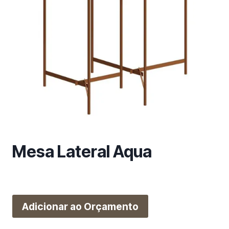
m
a
c
a
t
e
g
o
r
i
a
Mesa Lateral Aqua
Adicionar ao Orçamento