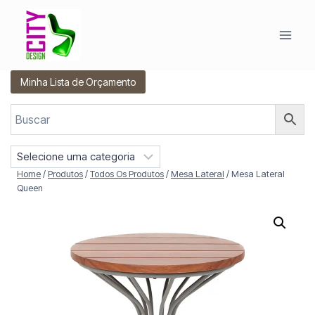
Pular
para
o
Conteúdo
Minha Lista de Orçamento
S
e
Home
/
Produtos
/
Todos Os Produtos
/
Mesa Lateral
/
Mesa Lateral
l
Queen
e
c
i
o
n
e
u