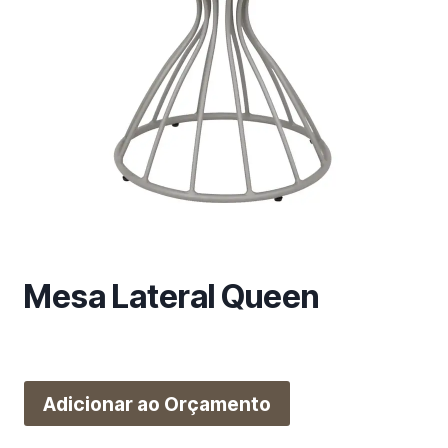
m
a
c
a
t
e
g
o
r
i
a
Mesa Lateral Queen
Adicionar ao Orçamento