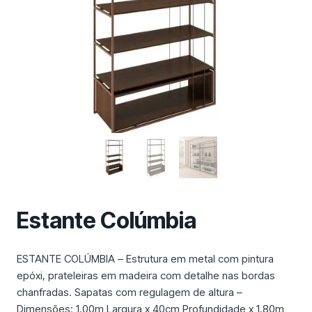
m
a
c
a
t
e
g
o
r
i
a
Estante Colúmbia
ESTANTE COLÚMBIA – Estrutura em metal com pintura
epóxi, prateleiras em madeira com detalhe nas bordas
chanfradas. Sapatas com regulagem de altura –
Dimensões: 1,00m Largura x 40cm Profundidade x 1,80m