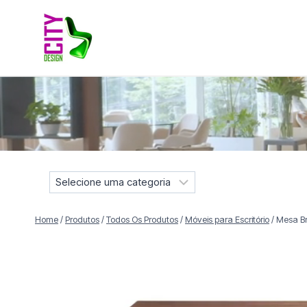
Pular
para
o
Conteúdo
Móveis selecionados para compor projetos residenciais e
S
e
l
Home
/
Produtos
/
Todos Os Produtos
/
Móveis para Escritório
/
Mesa Br
e
c
i
o
n