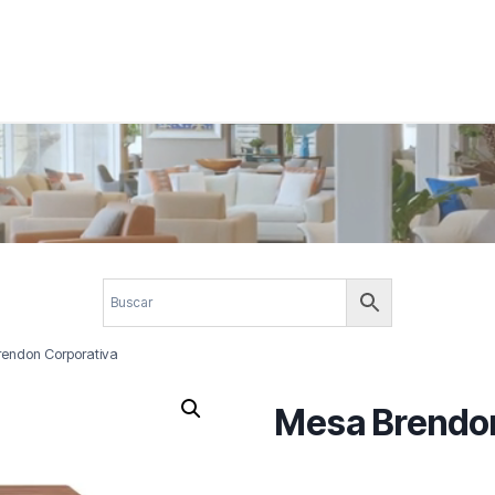
 corporativos com elegância, funcionalidade e personalidade. Expl
design.
endon Corporativa
Mesa Brendon