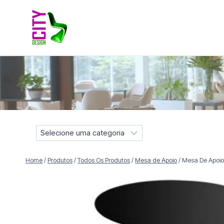
Pular
para
o
Conteúdo
Móveis selecionados para compor projetos residenciais e
S
e
l
Home
/
Produtos
/
Todos Os Produtos
/
Mesa de Apoio
/
Mesa De Apoio 
e
c
i
o
n