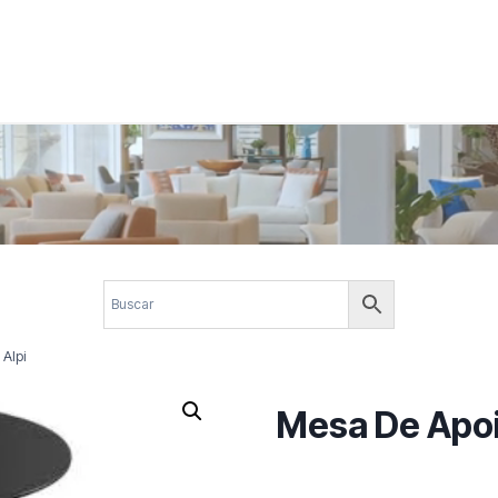
 corporativos com elegância, funcionalidade e personalidade. Expl
design.
Alpi
Mesa De Apoi