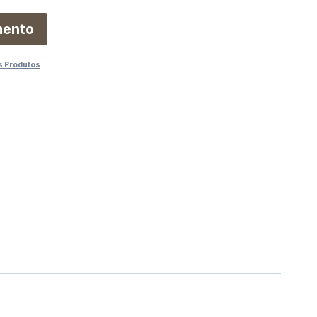
mento
s Produtos