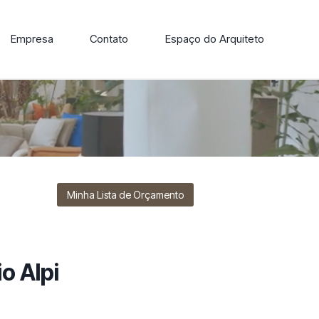
Empresa
Contato
Espaço do Arquiteto
ore nossa linha de cadeiras, poltronas, sofás e mesas de
Minha Lista de Orçamento
o Alpi