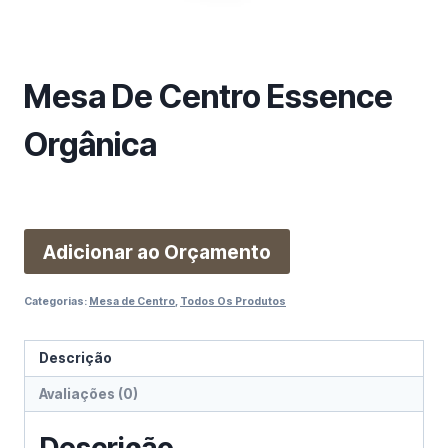
m
a
c
a
Mesa De Centro Essence
t
e
Orgânica
g
o
r
i
Adicionar ao Orçamento
a
Categorias:
Mesa de Centro
,
Todos Os Produtos
Descrição
Avaliações (0)