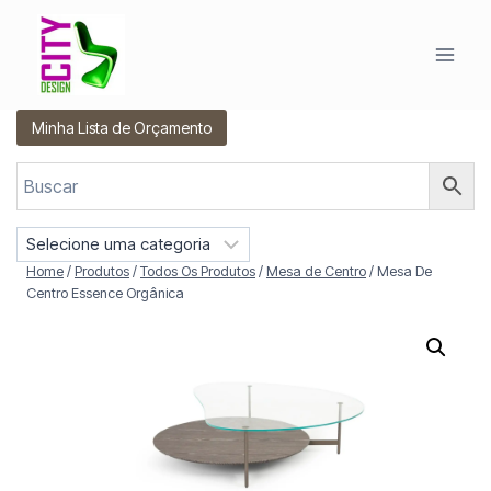
Pular
para
o
Conteúdo
Minha Lista de Orçamento
S
e
Home
/
Produtos
/
Todos Os Produtos
/
Mesa de Centro
/
Mesa De
l
Centro Essence Orgânica
e
c
i
o
n
e
u