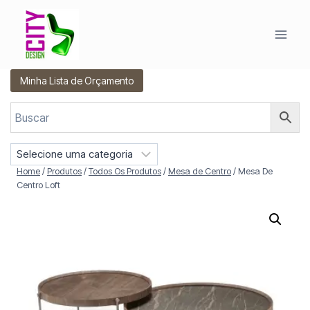
Pular
para
o
Conteúdo
Minha Lista de Orçamento
S
e
Home
/
Produtos
/
Todos Os Produtos
/
Mesa de Centro
/
Mesa De
l
Centro Loft
e
c
i
o
n
e
u