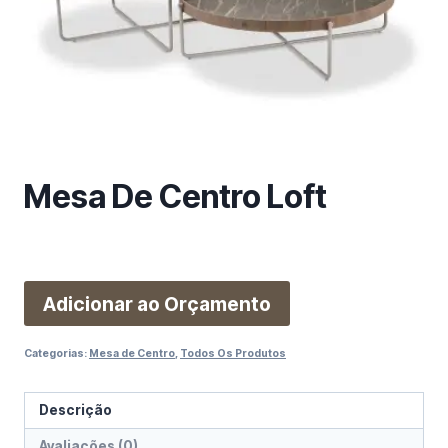
m
a
c
a
t
e
g
o
Mesa De Centro Loft
r
i
a
Adicionar ao Orçamento
Categorias:
Mesa de Centro
,
Todos Os Produtos
Descrição
Avaliações (0)