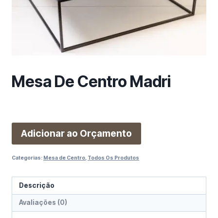
m
a
c
a
t
e
g
Mesa De Centro Madri
o
r
i
a
Adicionar ao Orçamento
Categorias:
Mesa de Centro
,
Todos Os Produtos
Descrição
Avaliações (0)