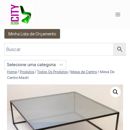
Pular
para
o
Conteúdo
Minha Lista de Orçamento
S
e
Home
/
Produtos
/
Todos Os Produtos
/
Mesa de Centro
/
Mesa De
l
Centro Madri
e
c
i
o
n
e
u