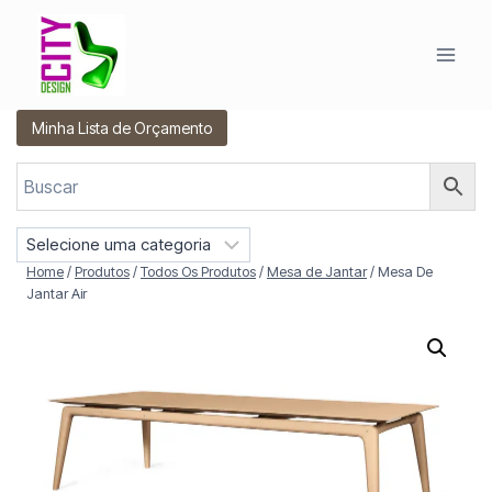
Pular
para
o
Conteúdo
Minha Lista de Orçamento
S
e
Home
/
Produtos
/
Todos Os Produtos
/
Mesa de Jantar
/
Mesa De
l
Jantar Air
e
c
i
o
n
e
u