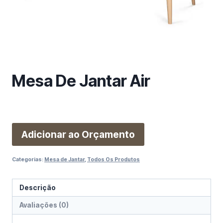
m
a
c
a
t
e
Mesa De Jantar Air
g
o
r
i
a
Adicionar ao Orçamento
Categorias:
Mesa de Jantar
,
Todos Os Produtos
Descrição
Avaliações (0)