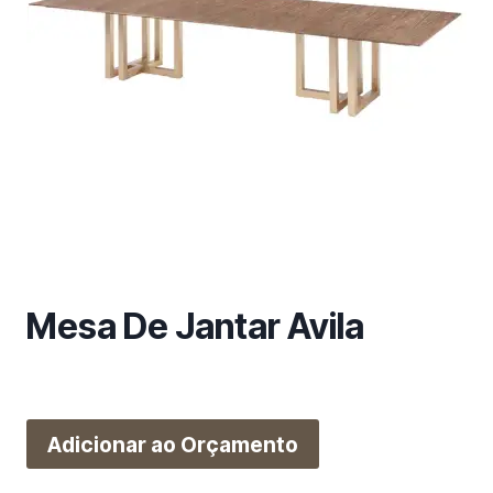
m
a
c
a
t
e
g
o
r
i
a
Mesa De Jantar Avila
Adicionar ao Orçamento