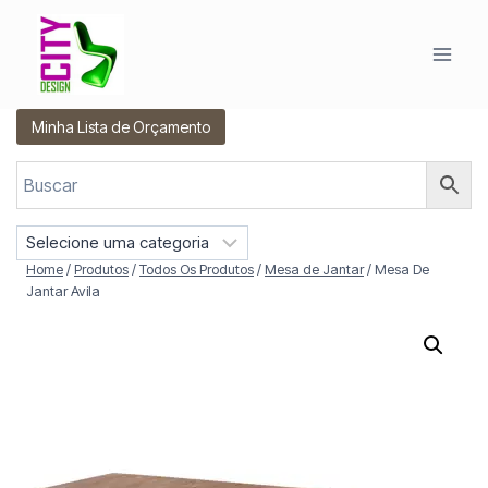
Pular
para
o
Conteúdo
Minha Lista de Orçamento
S
e
Home
/
Produtos
/
Todos Os Produtos
/
Mesa de Jantar
/
Mesa De
l
Jantar Avila
e
c
i
o
n
e
u