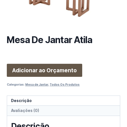
m
a
c
a
t
e
Mesa De Jantar Atila
g
o
r
i
Adicionar ao Orçamento
a
Categorias:
Mesa de Jantar
,
Todos Os Produtos
Descrição
Avaliações (0)
Descrição