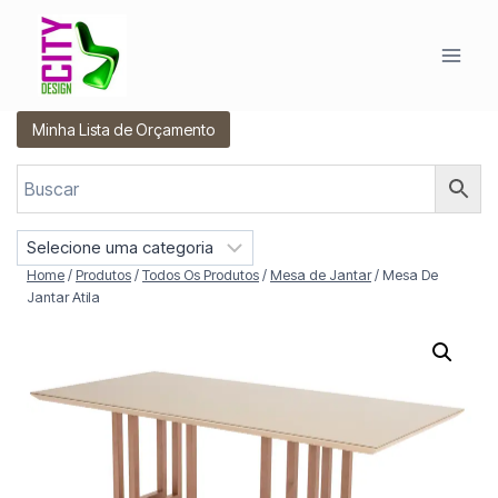
Pular
para
o
Conteúdo
Minha Lista de Orçamento
S
e
Home
/
Produtos
/
Todos Os Produtos
/
Mesa de Jantar
/
Mesa De
l
Jantar Atila
e
c
i
o
n
e
u