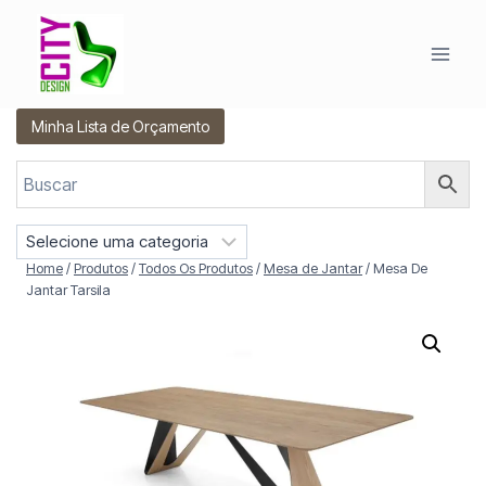
Pular
para
o
Conteúdo
Minha Lista de Orçamento
S
e
Home
/
Produtos
/
Todos Os Produtos
/
Mesa de Jantar
/
Mesa De
l
Jantar Tarsila
e
c
i
o
n
e
u