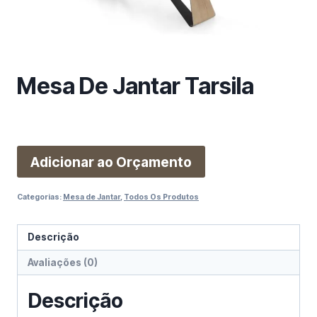
m
a
c
a
t
Mesa De Jantar Tarsila
e
g
o
r
i
Adicionar ao Orçamento
a
Categorias:
Mesa de Jantar
,
Todos Os Produtos
Descrição
Avaliações (0)
Descrição