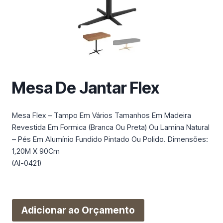
m
a
c
a
t
e
g
Mesa De Jantar Flex
o
r
i
Mesa Flex – Tampo Em Vários Tamanhos Em Madeira
a
Revestida Em Formica (Branca Ou Preta) Ou Lamina Natural
– Pés Em Alumínio Fundido Pintado Ou Polido. Dimensões:
1,20M X 90Cm
(Al-0421)
Adicionar ao Orçamento