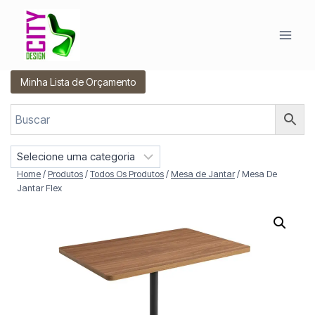
Pular
para
o
Conteúdo
Minha Lista de Orçamento
S
e
Home
/
Produtos
/
Todos Os Produtos
/
Mesa de Jantar
/
Mesa De
l
Jantar Flex
e
c
i
o
n
e
u