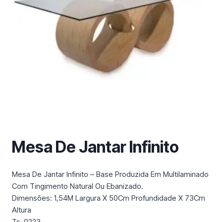
m
a
c
a
t
e
g
o
r
i
a
Mesa De Jantar Infinito
Mesa De Jantar Infinito – Base Produzida Em Multilaminado
Com Tingimento Natural Ou Ebanizado.
Dimensões: 1,54M Largura X 50Cm Profundidade X 73Cm
Altura
Ts-0223