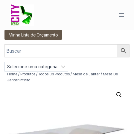
Pular
para
o
Conteúdo
Minha Lista de Orçamento
S
e
Home
/
Produtos
/
Todos Os Produtos
/
Mesa de Jantar
/
Mesa De
l
Jantar Infinito
e
c
i
o
n
e
u