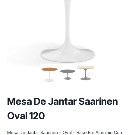
m
a
c
a
t
e
g
o
r
i
a
Mesa De Jantar Saarinen
Oval 120
Mesa De Jantar Saarinen – Oval – Base Em Alumínio Com