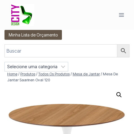
Pular
para
o
Conteúdo
Minha Lista de Orçamento
S
e
Home
/
Produtos
/
Todos Os Produtos
/
Mesa de Jantar
/
Mesa De
l
Jantar Saarinen Oval 120
e
c
i
o
n
e
u