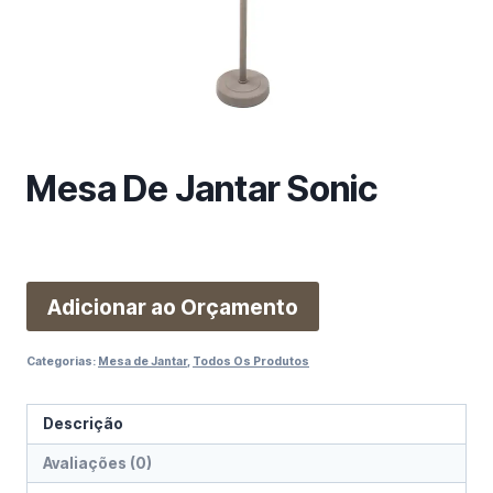
m
a
c
a
t
e
g
Mesa De Jantar Sonic
o
r
i
a
Adicionar ao Orçamento
Categorias:
Mesa de Jantar
,
Todos Os Produtos
Descrição
Avaliações (0)