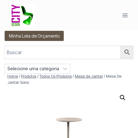
Pular
para
o
Conteúdo
Minha Lista de Orçamento
S
e
Home
/
Produtos
/
Todos Os Produtos
/
Mesa de Jantar
/
Mesa De
l
Jantar Sonic
e
c
i
o
n
e
u