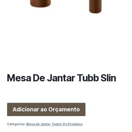
m
a
c
a
t
e
g
o
r
i
a
Mesa De Jantar Tubb Slin
Adicionar ao Orçamento
Categorias:
Mesa de Jantar
,
Todos Os Produtos