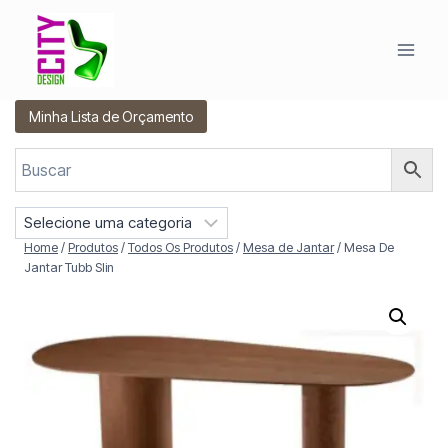
Pular
para
o
Conteúdo
Minha Lista de Orçamento
S
e
Home
/
Produtos
/
Todos Os Produtos
/
Mesa de Jantar
/
Mesa De
l
Jantar Tubb Slin
e
c
i
o
n
e
u