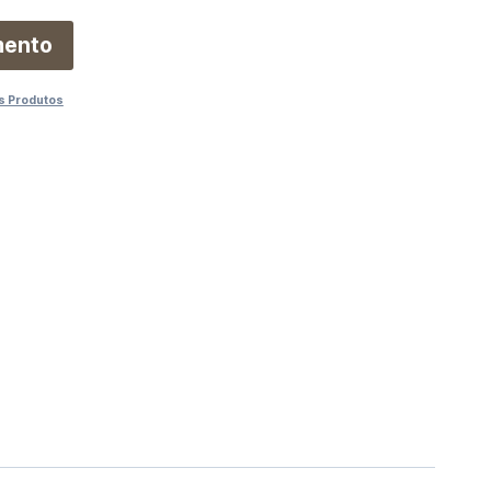
mento
s Produtos