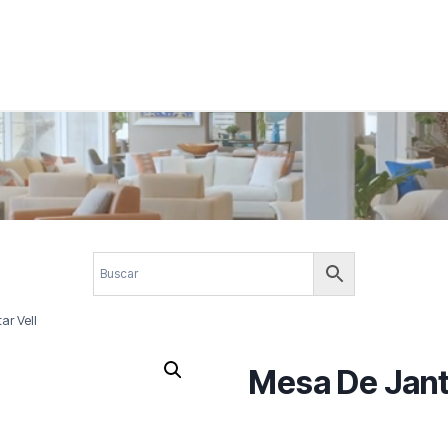
 corporativos com elegância, funcionalidade e personalidade. Expl
design.
ar Vell
Mesa De Janta