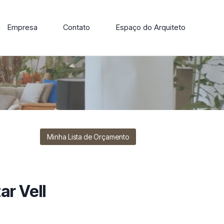
Empresa
Contato
Espaço do Arquiteto
ore nossa linha de cadeiras, poltronas, sofás e mesas de
Minha Lista de Orçamento
r Vell