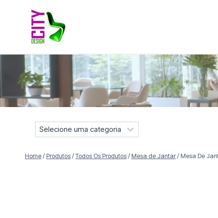
Pular
para
o
Conteúdo
Móveis selecionados para compor projetos residenciais e
S
e
l
Home
/
Produtos
/
Todos Os Produtos
/
Mesa de Jantar
/
Mesa De Jant
e
c
i
o
n