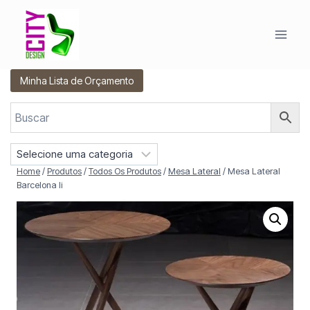
Pular
para
o
Conteúdo
Minha Lista de Orçamento
S
e
Home
/
Produtos
/
Todos Os Produtos
/
Mesa Lateral
/
Mesa Lateral
l
Barcelona Ii
e
c
i
o
n
e
u