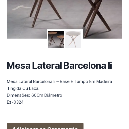
m
a
c
a
t
e
g
o
r
Mesa Lateral Barcelona Ii
i
a
Mesa Lateral Barcelona Ii – Base E Tampo Em Madeira
Tingida Ou Laca.
Dimensões: 60Cm Diâmetro
Ez-0324