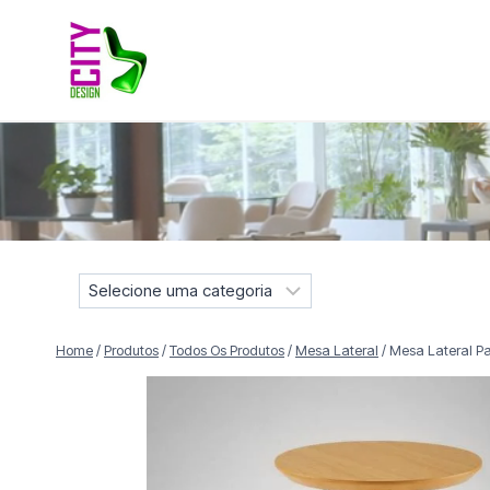
Pular
para
o
Conteúdo
Móveis selecionados para compor projetos residenciais e
S
e
l
Home
/
Produtos
/
Todos Os Produtos
/
Mesa Lateral
/
Mesa Lateral Pa
e
c
i
o
n