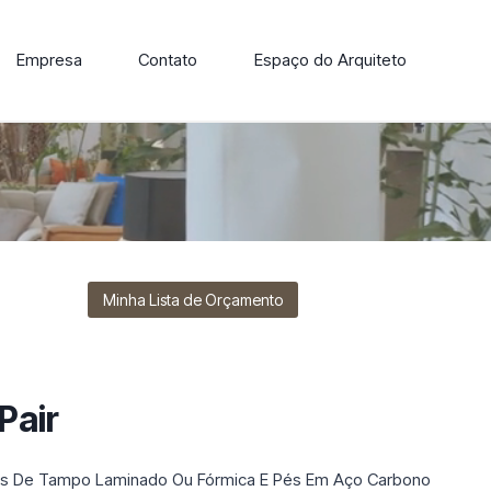
Empresa
Contato
Espaço do Arquiteto
ore nossa linha de cadeiras, poltronas, sofás e mesas de
Minha Lista de Orçamento
Pair
ões De Tampo Laminado Ou Fórmica E Pés Em Aço Carbono