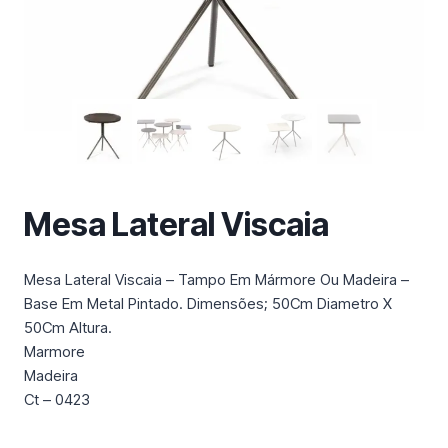
m
a
c
a
t
e
g
o
r
Mesa Lateral Viscaia
i
a
Mesa Lateral Viscaia – Tampo Em Mármore Ou Madeira –
Base Em Metal Pintado. Dimensões; 50Cm Diametro X
50Cm Altura.
Marmore
Madeira
Ct – 0423