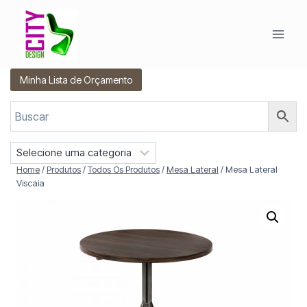
Pular
para
o
Conteúdo
Minha Lista de Orçamento
S
e
Home
/
Produtos
/
Todos Os Produtos
/
Mesa Lateral
/
Mesa Lateral
l
Viscaia
e
c
i
o
n
e
u