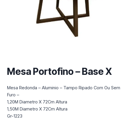
m
a
c
a
t
e
g
o
r
i
Mesa Portofino – Base X
a
Mesa Redonda – Aluminio – Tampo Ripado Com Ou Sem
Furo –
1,20M Diametro X 72Cm Altura
1,50M Diametro X 72Cm Altura
Gr-1223