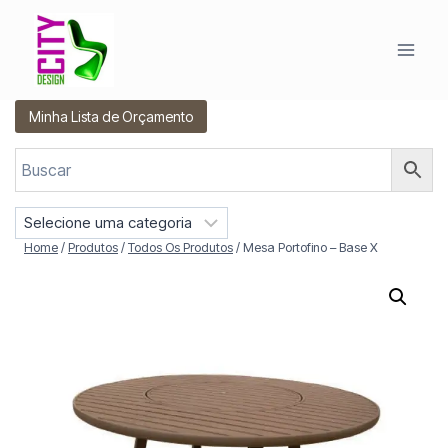
Pular
para
o
Conteúdo
Minha Lista de Orçamento
S
e
Home
/
Produtos
/
Todos Os Produtos
/
Mesa Portofino – Base X
l
e
c
i
o
n
e
u