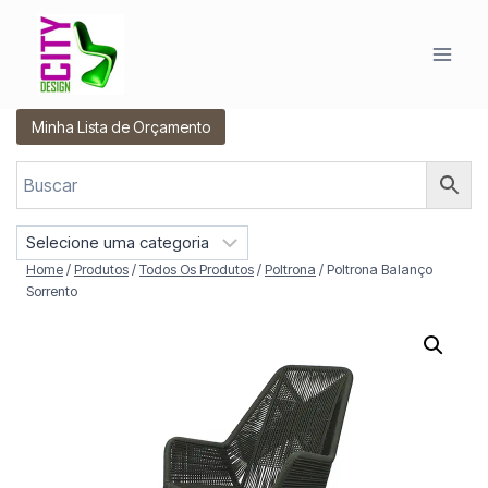
Pular
para
o
Conteúdo
Minha Lista de Orçamento
S
e
Home
/
Produtos
/
Todos Os Produtos
/
Poltrona
/
Poltrona Balanço
l
Sorrento
e
c
i
o
n
e
u