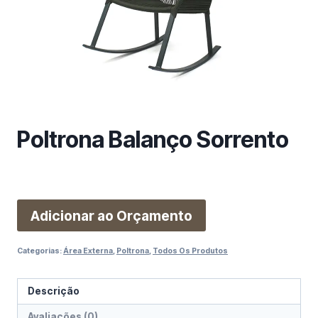
m
a
c
a
t
e
g
o
Poltrona Balanço Sorrento
r
i
a
Adicionar ao Orçamento
Categorias:
Área Externa
,
Poltrona
,
Todos Os Produtos
Descrição
Avaliações (0)