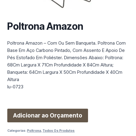
m
a
c
Poltrona Amazon
a
t
e
Poltrona Amazon – Com Ou Sem Banqueta. Poltrona Com
g
Base Em Aço Carbono Pintado, Com Assento E Apoio De
o
Pés Estofado Em Poliéster. Dimensões Abaixo: Poltrona:
r
68Cm Largura X 71Cm Profundidade X 84Cm Altura;
i
Banqueta: 64Cm Largura X 50Cm Profundidade X 40Cm
a
Altura
Iu-0723
Adicionar ao Orçamento
Categorias:
Poltrona
,
Todos Os Produtos