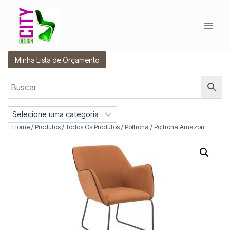
Pular
para
o
Conteúdo
Minha Lista de Orçamento
S
e
Home
/
Produtos
/
Todos Os Produtos
/
Poltrona
/
Poltrona Amazon
l
e
c
i
o
n
e
u