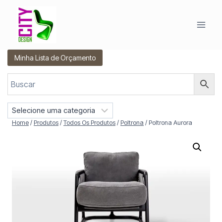
Pular
para
o
Conteúdo
Minha Lista de Orçamento
S
e
Home
/
Produtos
/
Todos Os Produtos
/
Poltrona
/
Poltrona Aurora
l
e
c
i
o
n
e
u