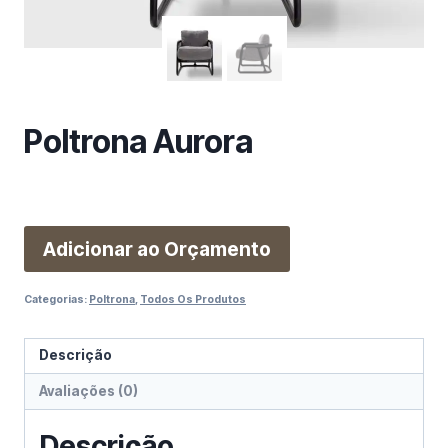
m
a
c
a
t
e
Poltrona Aurora
g
o
r
i
Adicionar ao Orçamento
a
Categorias:
Poltrona
,
Todos Os Produtos
Descrição
Avaliações (0)
Descrição