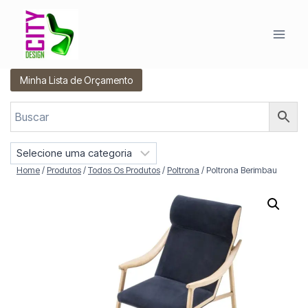
Pular
para
o
Conteúdo
Minha Lista de Orçamento
S
e
Home
/
Produtos
/
Todos Os Produtos
/
Poltrona
/
Poltrona Berimbau
l
e
c
i
o
n
e
u