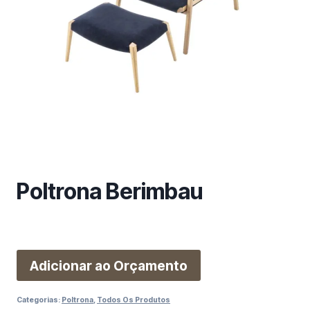
m
a
c
a
t
e
g
o
r
i
a
Poltrona Berimbau
Adicionar ao Orçamento
Categorias:
Poltrona
,
Todos Os Produtos