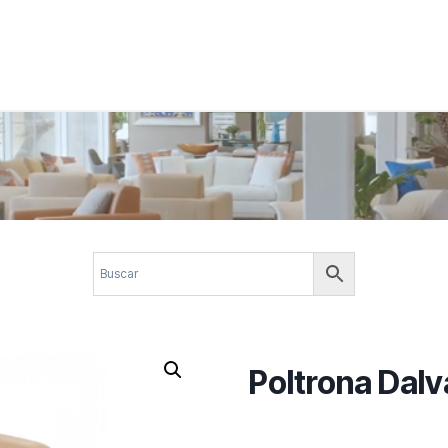
 corporativos com elegância, funcionalidade e personalidade. Expl
design.
Poltrona Dalv