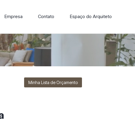
Empresa
Contato
Espaço do Arquiteto
ore nossa linha de cadeiras, poltronas, sofás e mesas de
Minha Lista de Orçamento
a